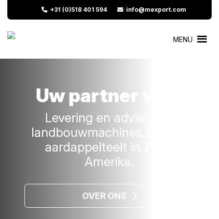
+31 (0)518 401 594
info@mexport.com
MENU
Uw partner voor
Levering en advies van
landbouwmachines voor de
aardappelteelt in Zuid-
Amerika.
OVER ONS