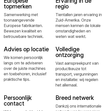
Europese
Ervaring in de
topmerken
regio
Samenwerking met
Tientallen jaren ervaring in
toonaangevende
Zuid-Amerika. Onze
Europese fabrikanten.
mensen kennen de lokale
Bewezen kwaliteit en
omstandigheden en
betrouwbare techniek.
weten wat werkt.
Advies op locatie
Volledige
ontzorging
We komen persoonlijk
langs om te adviseren
Vast aanspreekpunt van
over de juiste machines
productkeuze tot
en toebehoren, inclusief
transport, vergunningen
praktische tips.
en installatie: wij regelen
het allemaal.
Persoonlijk
Breed netwerk
contact
Dankzij ons internationale