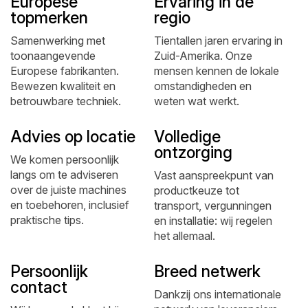
Europese
Ervaring in de
topmerken
regio
Samenwerking met
Tientallen jaren ervaring in
toonaangevende
Zuid-Amerika. Onze
Europese fabrikanten.
mensen kennen de lokale
Bewezen kwaliteit en
omstandigheden en
betrouwbare techniek.
weten wat werkt.
Advies op locatie
Volledige
ontzorging
We komen persoonlijk
langs om te adviseren
Vast aanspreekpunt van
over de juiste machines
productkeuze tot
en toebehoren, inclusief
transport, vergunningen
praktische tips.
en installatie: wij regelen
het allemaal.
Persoonlijk
Breed netwerk
contact
Dankzij ons internationale