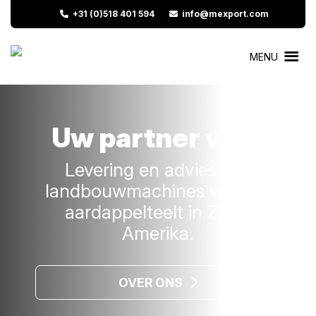
+31 (0)518 401 594
info@mexport.com
MENU
Uw partner voor
Levering en advies van
landbouwmachines voor de
aardappelteelt in Zuid-
Amerika.
OVER ONS