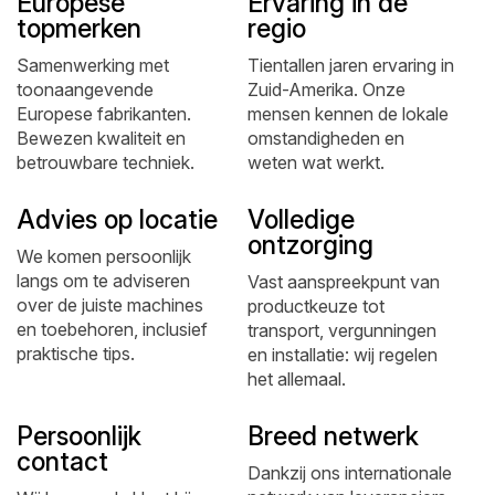
Europese
Ervaring in de
topmerken
regio
Samenwerking met
Tientallen jaren ervaring in
toonaangevende
Zuid-Amerika. Onze
Europese fabrikanten.
mensen kennen de lokale
Bewezen kwaliteit en
omstandigheden en
betrouwbare techniek.
weten wat werkt.
Advies op locatie
Volledige
ontzorging
We komen persoonlijk
langs om te adviseren
Vast aanspreekpunt van
over de juiste machines
productkeuze tot
en toebehoren, inclusief
transport, vergunningen
praktische tips.
en installatie: wij regelen
het allemaal.
Persoonlijk
Breed netwerk
contact
Dankzij ons internationale