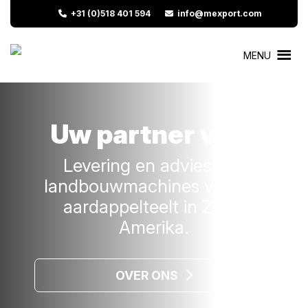
+31 (0)518 401 594
info@mexport.com
MENU
Uw partner voor
Levering en advies van
landbouwmachines voor de
aardappelteelt in Zuid-
Amerika.
OVER ONS