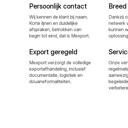
Persoonlijk contact
Breed
Wij kennen de klant bij naam.
Dankzij o
Korte lijnen en duidelijke
netwerk v
afspraken, betrokken van
kunnen we 
begin tot eind, dat is Mexport.
oplossing
Export geregeld
Servic
Mexport verzorgt de volledige
Onze ver
exportafhandeling, inclusief
regelmati
documentatie, logistiek en
aanwezig 
douaneformaliteiten.
begeleid
verbetere