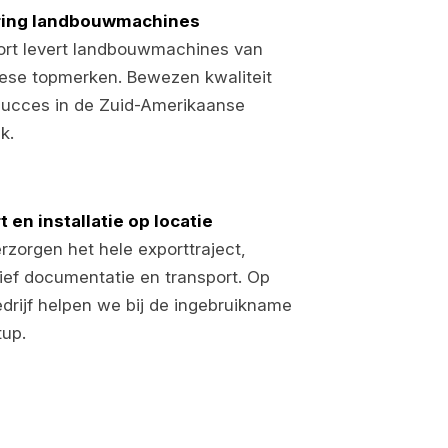
ring landbouwmachines
rt levert landbouwmachines van
ese topmerken. Bewezen kwaliteit
succes in de Zuid-Amerikaanse
jk.
t en installatie op locatie
rzorgen het hele exporttraject,
sief documentatie en transport. Op
edrijf helpen we bij de ingebruikname
tup.