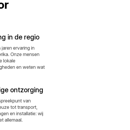
or
ng in de regio
 jaren ervaring in
rika. Onze mensen
 lokale
gheden en weten wat
ige ontzorging
spreekpunt van
uze tot transport,
en en installatie: wij
et allemaal.