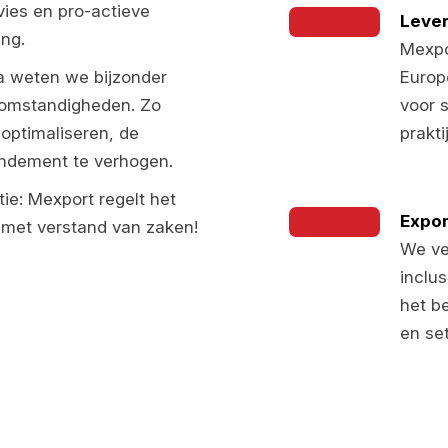
ies en pro-actieve
Leve
ing.
Mexpo
ka weten we bijzonder
Europ
 omstandigheden. Zo
voor 
optimaliseren, de
prakti
endement te verhogen.
tie: Mexport regelt het
Expor
n met verstand van zaken!
We ve
inclu
het b
en se