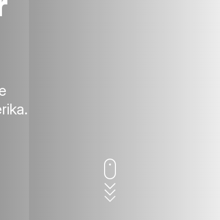
r
e
rika.