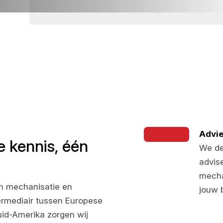
Advie
e kennis, één
We de
advis
mecha
 in mechanisatie en
jouw 
termediair tussen Europese
id-Amerika zorgen wij