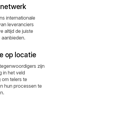
 netwerk
ns internationale
an leveranciers
altijd de juiste
 aanbieden.
e op locatie
tegenwoordigers zijn
g in het veld
om telers te
en hun processen te
n.