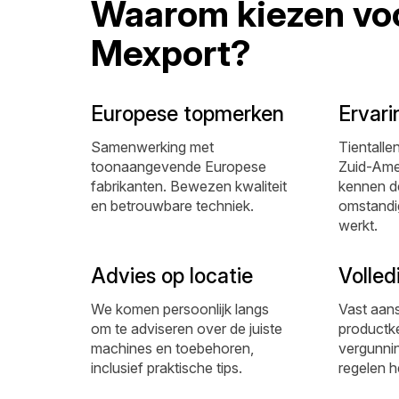
Waarom kiezen vo
Mexport?
Europese topmerken
Ervari
Samenwerking met
Tientallen
toonaangevende Europese
Zuid-Ame
fabrikanten. Bewezen kwaliteit
kennen de
en betrouwbare techniek.
omstandi
werkt.
Advies op locatie
Volled
We komen persoonlijk langs
Vast aan
om te adviseren over de juiste
productke
machines en toebehoren,
vergunning
inclusief praktische tips.
regelen h