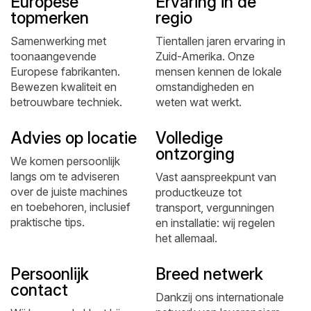
Europese
Ervaring in de
topmerken
regio
Samenwerking met
Tientallen jaren ervaring in
toonaangevende
Zuid-Amerika. Onze
Europese fabrikanten.
mensen kennen de lokale
Bewezen kwaliteit en
omstandigheden en
betrouwbare techniek.
weten wat werkt.
Advies op locatie
Volledige
ontzorging
We komen persoonlijk
langs om te adviseren
Vast aanspreekpunt van
over de juiste machines
productkeuze tot
en toebehoren, inclusief
transport, vergunningen
praktische tips.
en installatie: wij regelen
het allemaal.
Persoonlijk
Breed netwerk
contact
Dankzij ons internationale