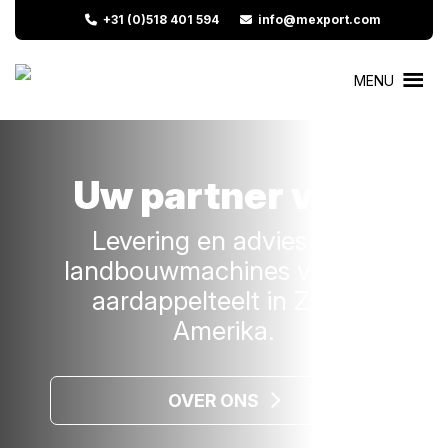
+31 (0)518 401 594
info@mexport.com
MENU
Uw partner voor
Levering en advies van
landbouwmachines voor de
aardappelteelt in Zuid-
Amerika.
OVER ONS