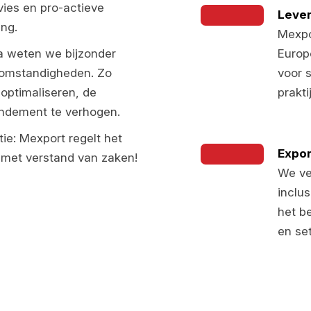
ies en pro-actieve
Leve
ing.
Mexpo
ka weten we bijzonder
Europ
 omstandigheden. Zo
voor 
optimaliseren, de
prakti
endement te verhogen.
tie: Mexport regelt het
Expor
n met verstand van zaken!
We ve
inclu
het b
en se