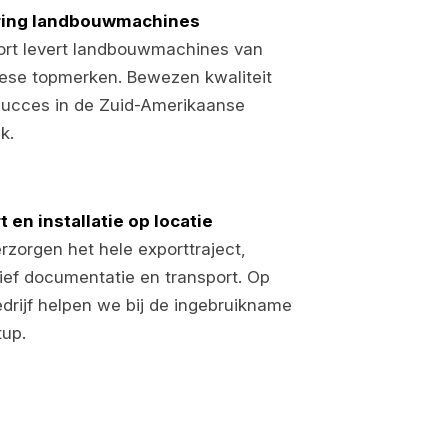
ring landbouwmachines
rt levert landbouwmachines van
ese topmerken. Bewezen kwaliteit
succes in de Zuid-Amerikaanse
jk.
t en installatie op locatie
rzorgen het hele exporttraject,
sief documentatie en transport. Op
edrijf helpen we bij de ingebruikname
tup.