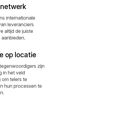
 netwerk
ns internationale
an leveranciers
altijd de juiste
 aanbieden.
e op locatie
tegenwoordigers zijn
g in het veld
om telers te
en hun processen te
n.