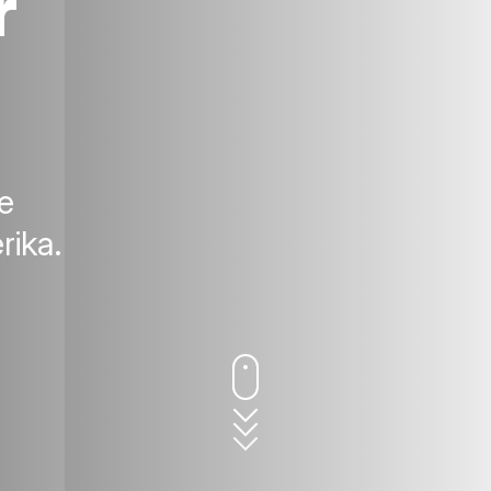
r
e
rika.