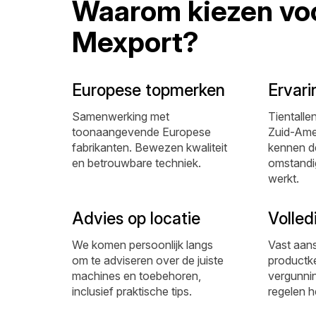
Waarom kiezen vo
Mexport?
Europese topmerken
Ervari
Samenwerking met
Tientallen
toonaangevende Europese
Zuid-Ame
fabrikanten. Bewezen kwaliteit
kennen de
en betrouwbare techniek.
omstandi
werkt.
Advies op locatie
Volled
We komen persoonlijk langs
Vast aan
om te adviseren over de juiste
productke
machines en toebehoren,
vergunning
inclusief praktische tips.
regelen h