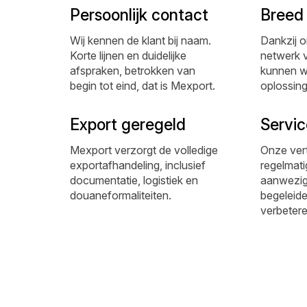
Persoonlijk contact
Breed
Wij kennen de klant bij naam.
Dankzij o
Korte lijnen en duidelijke
netwerk v
afspraken, betrokken van
kunnen we 
begin tot eind, dat is Mexport.
oplossing
Export geregeld
Servic
Mexport verzorgt de volledige
Onze ver
exportafhandeling, inclusief
regelmati
documentatie, logistiek en
aanwezig 
douaneformaliteiten.
begeleid
verbetere