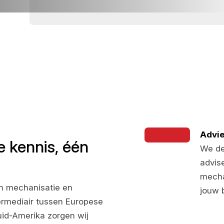
Advie
e kennis, één
We de
advis
mecha
 in mechanisatie en
jouw 
termediair tussen Europese
id-Amerika zorgen wij