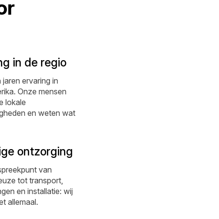
or
ng in de regio
 jaren ervaring in
rika. Onze mensen
 lokale
gheden en weten wat
ige ontzorging
spreekpunt van
uze tot transport,
en en installatie: wij
et allemaal.