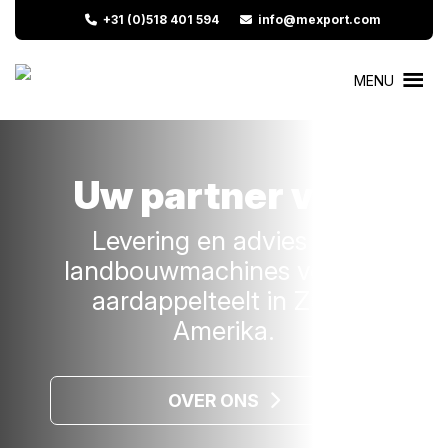
+31 (0)518 401 594
info@mexport.com
MENU
Uw partner voor
Levering en advies van
landbouwmachines voor de
aardappelteelt in Zuid-
Amerika.
OVER ONS