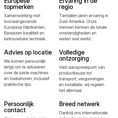
Europese
Ervaring in de
topmerken
regio
Samenwerking met
Tientallen jaren ervaring in
toonaangevende
Zuid-Amerika. Onze
Europese fabrikanten.
mensen kennen de lokale
Bewezen kwaliteit en
omstandigheden en
betrouwbare techniek.
weten wat werkt.
Advies op locatie
Volledige
ontzorging
We komen persoonlijk
langs om te adviseren
Vast aanspreekpunt van
over de juiste machines
productkeuze tot
en toebehoren, inclusief
transport, vergunningen
praktische tips.
en installatie: wij regelen
het allemaal.
Persoonlijk
Breed netwerk
contact
Dankzij ons internationale