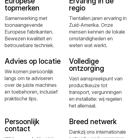
Europese
Ervaring in de
topmerken
regio
Samenwerking met
Tientallen jaren ervaring in
toonaangevende
Zuid-Amerika. Onze
Europese fabrikanten.
mensen kennen de lokale
Bewezen kwaliteit en
omstandigheden en
betrouwbare techniek.
weten wat werkt.
Advies op locatie
Volledige
ontzorging
We komen persoonlijk
langs om te adviseren
Vast aanspreekpunt van
over de juiste machines
productkeuze tot
en toebehoren, inclusief
transport, vergunningen
praktische tips.
en installatie: wij regelen
het allemaal.
Persoonlijk
Breed netwerk
contact
Dankzij ons internationale