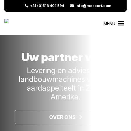
+31 (0)518 401 594
info@mexport.com
MENU
Uw partner voor
Levering en advies van
landbouwmachines voor de
aardappelteelt in Zuid-
Amerika.
OVER ONS