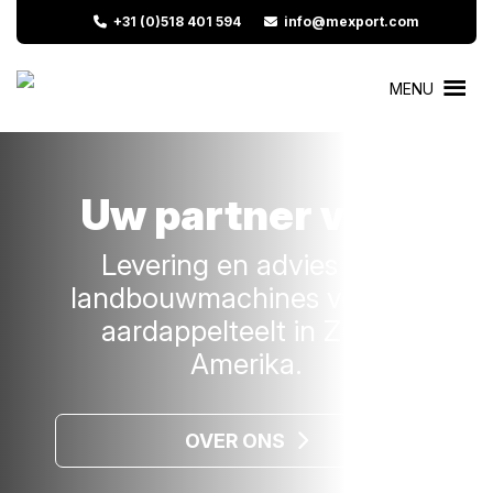
+31 (0)518 401 594
info@mexport.com
MENU
Uw partner voor
Levering en advies van
landbouwmachines voor de
aardappelteelt in Zuid-
Amerika.
OVER ONS