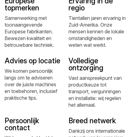
Europese
Ervaring in de
topmerken
regio
Samenwerking met
Tientallen jaren ervaring in
toonaangevende
Zuid-Amerika. Onze
Europese fabrikanten.
mensen kennen de lokale
Bewezen kwaliteit en
omstandigheden en
betrouwbare techniek.
weten wat werkt.
Advies op locatie
Volledige
ontzorging
We komen persoonlijk
langs om te adviseren
Vast aanspreekpunt van
over de juiste machines
productkeuze tot
en toebehoren, inclusief
transport, vergunningen
praktische tips.
en installatie: wij regelen
het allemaal.
Persoonlijk
Breed netwerk
contact
Dankzij ons internationale